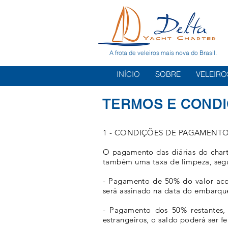
A frota de veleiros mais nova do Brasil.
INÍCIO
SOBRE
VELEIRO
TERMOS E COND
1 - CONDIÇÕES DE PAGAMENT
O pagamento das diárias do chart
também uma taxa de limpeza, segu
- Pagamento de 50% do valor acord
será assinado na data do embarqu
- Pagamento dos 50% restantes, 
estrangeiros, o saldo poderá ser 