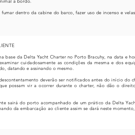
nimal à bordo.
, fumar dentro da cabine do barco, fazer uso de incenso e vela
LIENTE
na base da Delta Yacht Charter no Porto Bracuhy, na data e h
 examinar cuidadosamente as condições da mesma e dos equi
ado, datando e assinando o mesmo.
escontentamento deverão ser notificados antes do início do ch
e possam vir a ocorrer durante o charter, não dão o direito
ente sairá do porto acompanhado de um prático da Delta Yach
mando da embarcação ao cliente assim se dará neste momento,