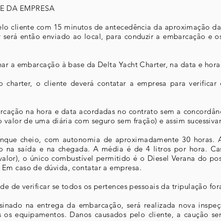
SE DA EMPRESA
pelo cliente com 15 minutos de antecedência da aproximação d
 será então enviado ao local, para conduzir a embarcação e os
nar a embarcação à base da Delta Yacht Charter, na data e hora
o charter, o cliente deverá contatar a empresa para verifica
arcação na hora e data acordadas no contrato sem a concord
o valor de uma diária com seguro sem fração) e assim sucessiva
anque cheio, com autonomia de aproximadamente 30 horas. 
 na saída e na chegada. A média é de 4 litros por hora. Ca
alor), o único combustível permitido é o Diesel Verana do po
 Em caso de dúvida, contatar a empresa.
de de verificar se todos os pertences pessoais da tripulação 
sinado na entrega da embarcação, será realizada nova inspeç
 os equipamentos. Danos causados pelo cliente, a caução ser