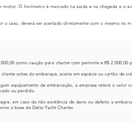
do motor. O horímetro é marcado na saída e na chegada e o ace
for o caso, deverá ser acertado diretamente com o mesmo no
 5.000,00 como caução para
charter
com pernoite e R$ 2.000,00 
 cliente antes do embarque, aceita em espécie ou cartão de cré
lgum equipamento da embarcação, a empresa reterá o valor c
cado ou perdido.
ntegra, em caso da não existência de dano ou defeito a embar
torno à base da Delta Yacht Charter.