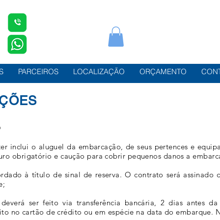
S
PARCEIROS
LOCALIZAÇÃO
ORÇAMENTO
CON
IÇÕES
O
er inclui o aluguel da embarcação, de seus pertences e equip
ro obrigatório e caução para cobrir pequenos danos a embarc
ado à título de sinal de reserva. O contrato será assinado d
e;
deverá ser feito via transferência bancária, 2 dias antes
feito no cartão de crédito ou em espécie na data do embarque