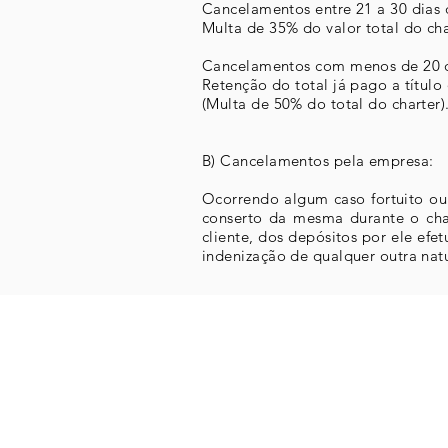
Cancelamentos entre 21 a 30 dias
Multa de 35% do valor total do cha
Cancelamentos com menos de 20 di
Retenção do total já pago a título
(Multa de 50% do total do charter)
B) Cancelamentos pela empresa:
Ocorrendo algum caso fortuito ou
conserto da mesma durante o char
cliente, dos depósitos por ele efe
indenização de qualquer outra nat
Pernoite
Sugestões de roteiros
Tipos de charter
Apoio & resgate
Depoimentos / fotos