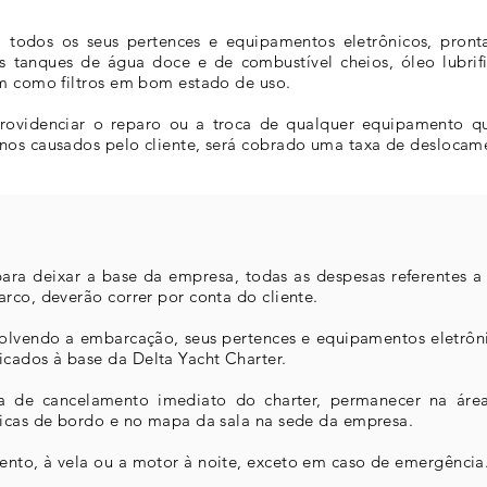
todos os seus pertences e equipamentos eletrônicos, pront
s tanques de água doce e de combustível cheios, óleo lubrif
im como filtros em bom estado de uso.
providenciar o reparo ou a troca de qualquer equipamento q
nos causados pelo cliente, será cobrado uma taxa de deslocam
ara deixar a base da empresa, todas as despesas referentes a
rco, deverão correr por conta do cliente.
olvendo a embarcação, seus pertences e equipamentos eletrôni
cados à base da Delta Yacht Charter.
a de cancelamento imediato do charter, permanecer na área
ticas de bordo e no mapa da sala na sede da empresa.
nto, à vela ou a motor à noite, exceto em caso de emergência