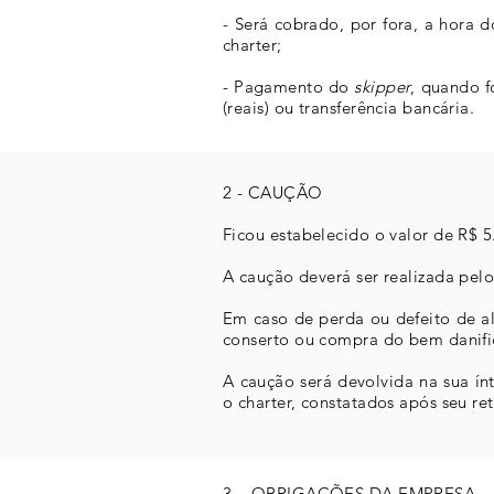
- Será cobrado, por fora, a hora 
charter;
- Pagamento do
skipper
, quando 
(reais) ou transferência bancária.
2 - CAUÇÃO
Ficou estabelecido o valor de R$
A caução deverá ser realizada pelo
Em caso de perda ou defeito de a
conserto ou compra do bem danifi
A caução será devolvida na sua í
o charter, constatados após seu re
3 – OBRIGAÇÕES DA EMPRESA