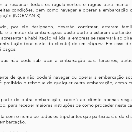
r a respeitar todos os regulamentos e regras para manter
feitas condições, bem como navegar e operar a embarcação 
vegação (NORMAN 3).
itado, por ele designado, deverão confirmar, estarem fam
a e a motor de embarcações deste porte e estarem portando a 
resentar a habilitação válida, a empresa se reservará ao dir
contratação (por parte do cliente) de um
skipper
. Em caso de
já pagos.
 que não pode sub-locar a embarcação para terceiros, parti
iente de que não poderá navegar ou operar a embarcação sob
 É proibido o reboque de qualquer outra embarcação, como caia
 parte de outra embarcação, caberá ao cliente apenas resga
o, para receber maiores instruções de como proceder neste ca
sta com o nome de todos os tripulantes que participarão do ch
a embarcação.