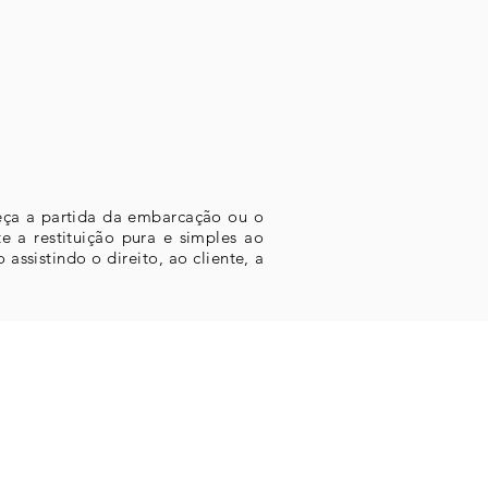
peça a partida da embarcação ou o
e a restituição pura e simples ao
ssistindo o direito, ao cliente, a
Marina Bracuhy
dovia Rio Santos (BR 101), Km 505
Studios Marina Bracuhy
ua do Badejo, s/n, Bloco 2B, Loja E
(em frente ao cais A3)
Angra dos Reis/RJ – Brasil