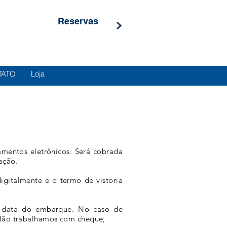
Reservas
TATO
Loja
amentos eletrônicos. Será cobrada
ação.
igitalmente e o termo de vistoria
 da data do embarque. No caso de
. Não trabalhamos com cheque;