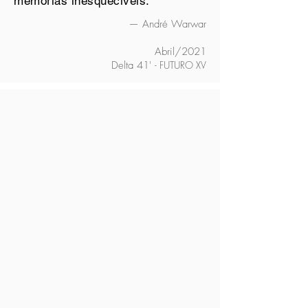
memórias inesquecíveis."
— André Warwar
Abril/2021
Delta 41'
- FUTURO XV