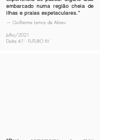
embarcado numa região cheia de
ilhas e praias espetaculares."
— Guilherme Lemos de Abreu
Julho/2021
Delta 41'
- FUTURO XV