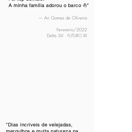
A minha família adorou o barco ⛵"
— Ari Gomes de Oliveira
Fevereiro/2022
Delta 36'
- FUTURO XII
"Dias incríveis de velejadas,
mergulhos e muita natureza na