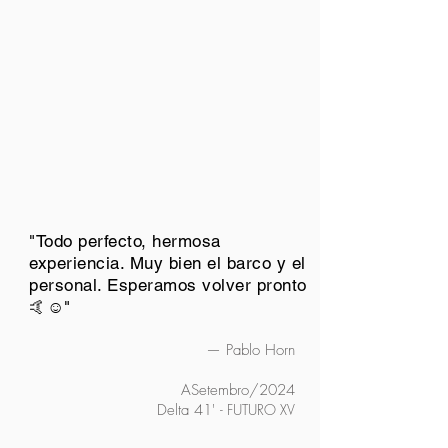
"Todo perfecto, hermosa
experiencia. Muy bien el barco y el
personal. Esperamos volver pronto
🤙☺️"
— Pablo Horn
ASetembro/2024
Delta 41'
- FUTURO XV